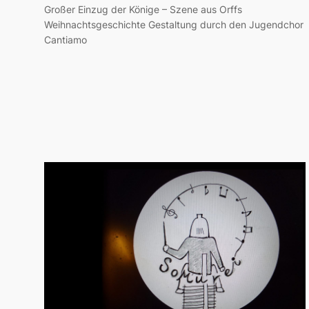
Großer Einzug der Könige – Szene aus Orffs
Weihnachtsgeschichte Gestaltung durch den Jugendchor
Cantiamo