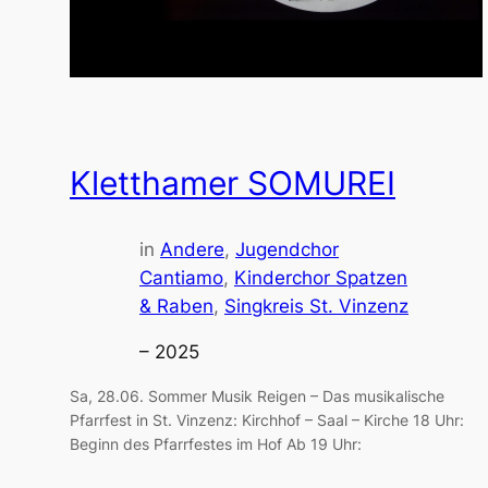
Kletthamer SOMUREI
in
Andere
, 
Jugendchor
Cantiamo
, 
Kinderchor Spatzen
& Raben
, 
Singkreis St. Vinzenz
– 2025
Sa, 28.06. Sommer Musik Reigen – Das musikalische
Pfarrfest in St. Vinzenz: Kirchhof – Saal – Kirche 18 Uhr:
Beginn des Pfarrfestes im Hof Ab 19 Uhr: